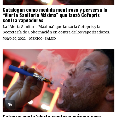
Catalogan como medida mentirosa y perversa la
“Alerta Sanitaria Máxima” que lanzó Cofepris
contra vapeadores
La “Alerta Sanitaria Máxima” que lanzó la Cofepris y la
Secretaría de Gobernación en contra de los vaporizadores.
MAYO 20, 2022
MEXICO
·
SALUD
Cofepris emite 'alerta sanitaria máxima' para