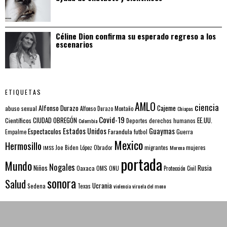
Céline Dion confirma su esperado regreso a los
escenarios
ETIQUETAS
AMLO
ciencia
Alfonso Durazo
Cajeme
abuso sexual
Alfonso Durazo Montaño
Chiapas
Covid-19
EE.UU.
Científicos
CIUDAD OBREGÓN
Colombia
Deportes
derechos humanos
Estados Unidos
Guaymas
Espectaculos
Farandula
futbol
Guerra
Empalme
Mexico
Hermosillo
mujeres
IMSS
Joe Biden
López Obrador
migrantes
Morena
portada
Mundo
Nogales
Rusia
Niños
Oaxaca
OMS
ONU
Protección Civil
sonora
Salud
Ucrania
Sedena
Texas
violencia
viruela del mono