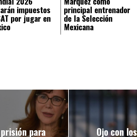
dial 2026
Márquez como
arán impuestos
principal entrenador
SAT por jugar en
de la Selección
ico
Mexicana
prisión para
Ojo con los