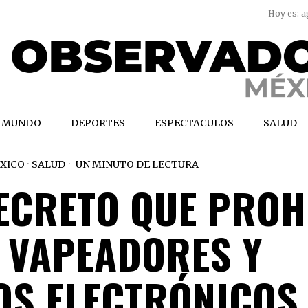
Hoy es:
a
MUNDO
DEPORTES
ESPECTACULOS
SALUD
XICO
·
SALUD
UN MINUTO DE LECTURA
ECRETO QUE PROH
E VAPEADORES Y
OS ELECTRÓNICOS