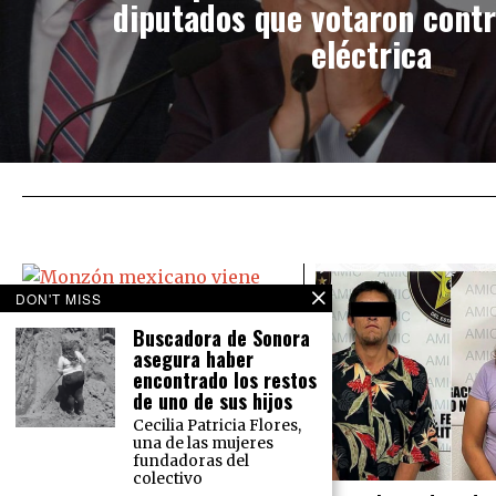
diputados que votaron cont
eléctrica
DON'T MISS
Buscadora de Sonora
asegura haber
Monzón mexicano viene ‘bravo’:
encontrado los restos
Causará lluvias en todo México
de uno de sus hijos
El Servicio Meteorológico Nacional
Cecilia Patricia Flores,
prevé para este martes 16 de
una de las mujeres
agosto lluvias intensas en el norte
fundadoras del
del país y lluvias muy fuertes en la
colectivo