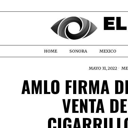
HOME
SONORA
MEXICO
MAYO 31, 2022
ME
AMLO FIRMA D
VENTA D
CIGARRILL