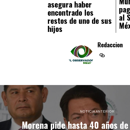
Mun
asegura haber
pag
encontrado los
al 
restos de uno de sus
Méx
hijos
Redaccion
NOTICIA ANTERIOR
Morena pide hasta 40 años de 