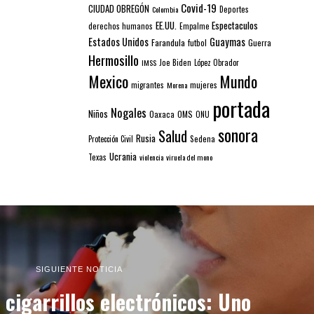
Covid-19
CIUDAD OBREGÓN
Colombia
Deportes
EE.UU.
Espectaculos
derechos humanos
Empalme
Estados Unidos
Guaymas
Farandula
futbol
Guerra
Hermosillo
IMSS
Joe Biden
López Obrador
Mexico
Mundo
mujeres
migrantes
Morena
portada
Nogales
Niños
Oaxaca
OMS
ONU
sonora
Salud
Rusia
Sedena
Protección Civil
Ucrania
Texas
violencia
viruela del mono
SIGUIENTE NOTICIA
 cigarrillos electrónicos: Uno