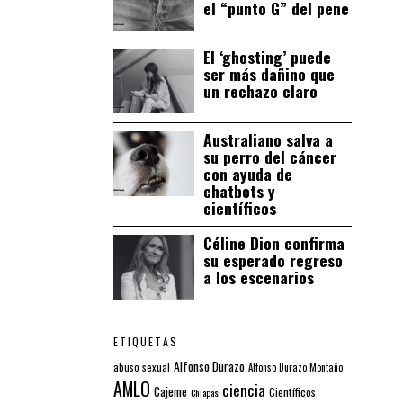
el “punto G” del pene
El ‘ghosting’ puede
ser más dañino que
un rechazo claro
Australiano salva a
su perro del cáncer
con ayuda de
chatbots y
científicos
Céline Dion confirma
su esperado regreso
a los escenarios
ETIQUETAS
Alfonso Durazo
abuso sexual
Alfonso Durazo Montaño
AMLO
ciencia
Cajeme
Científicos
Chiapas