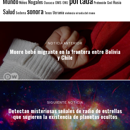
portada
Mundo
Nogales
Rusia
Niños
Oaxaca
OMS
ONU
Protección Civil
sonora
Salud
Ucrania
Sedena
Texas
violencia
viruela del mono
NOTICIA ANTERIOR
Muere bebé migrante en la frontera entre Bolivia
y Chile
SIGUIENTE NOTICIA
Detectan misteriosas señales de radio de estrellas
que sugieren la existencia de planetas ocultos