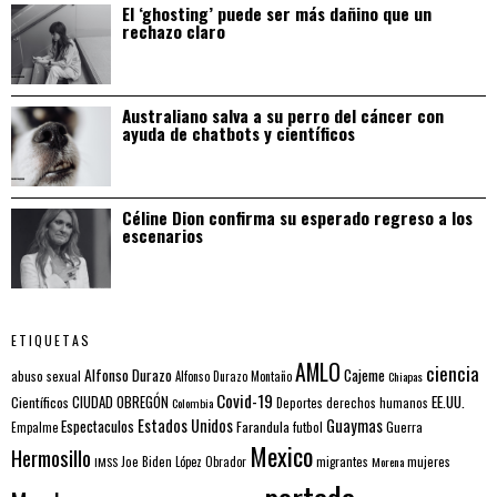
El ‘ghosting’ puede ser más dañino que un
rechazo claro
Australiano salva a su perro del cáncer con
ayuda de chatbots y científicos
Céline Dion confirma su esperado regreso a los
escenarios
ETIQUETAS
AMLO
ciencia
Alfonso Durazo
Cajeme
abuso sexual
Alfonso Durazo Montaño
Chiapas
Covid-19
EE.UU.
Científicos
CIUDAD OBREGÓN
Colombia
Deportes
derechos humanos
Estados Unidos
Guaymas
Espectaculos
Farandula
futbol
Guerra
Empalme
Mexico
Hermosillo
mujeres
IMSS
Joe Biden
López Obrador
migrantes
Morena