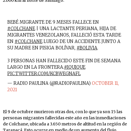
2.000 km al norte de Santiago.
BEBÉ MIGRANTE DE 9 MESES FALLECE EN
#COLCHANE
| UNA LACTANTE PERUANA, HIJA DE
MIGRANTES VENEZOLANOS, FALLECIÓ ESTA TARDE
EN
#COLCHANE
LUEGO DE UN ACCIDENTE JUNTO A
SU MADRE EN PISIGA BOLÍVAR,
#BOLIVIA
.
3 PERSONAS HAN FALLECIDO ESTE FIN DE SEMANA
LARGO EN LA FRONTERA.
#IQUIQUE
PIC.TWITTER.COM/KCBWEGNAFL
— RADIO PAULINA (@RADIOPAULINA)
OCTOBER 11,
2021
El 9 de octubre murieron otras dos, con lo que ya son 15 las
personas migrantes fallecidas este año en las inmediaciones
de Colchane, ubicada a 3.650 metros de altitud en la región de
Tarapacá. Esto ocurre en medio de un aumento del flujo