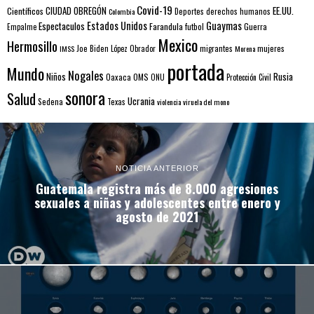
Covid-19
EE.UU.
Científicos
CIUDAD OBREGÓN
Colombia
Deportes
derechos humanos
Estados Unidos
Guaymas
Espectaculos
Farandula
futbol
Guerra
Empalme
Mexico
Hermosillo
mujeres
IMSS
Joe Biden
López Obrador
migrantes
Morena
portada
Mundo
Nogales
Rusia
Niños
Oaxaca
OMS
ONU
Protección Civil
sonora
Salud
Ucrania
Sedena
Texas
violencia
viruela del mono
NOTICIA ANTERIOR
Guatemala registra más de 8.000 agresiones
sexuales a niñas y adolescentes entre enero y
agosto de 2021