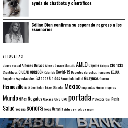
ayuda de chatbots y científicos
Céline Dion confirma su esperado regreso a los
escenarios
ETIQUETAS
AMLO
ciencia
Alfonso Durazo
Cajeme
abuso sexual
Alfonso Durazo Montaño
Chiapas
Covid-19
EE.UU.
Científicos
CIUDAD OBREGÓN
Colombia
Deportes
derechos humanos
Estados Unidos
Guaymas
Espectaculos
Farandula
futbol
Guerra
Empalme
Mexico
Hermosillo
mujeres
IMSS
Joe Biden
López Obrador
migrantes
Morena
portada
Mundo
Nogales
Rusia
Niños
Oaxaca
OMS
ONU
Protección Civil
sonora
Salud
Ucrania
Sedena
Texas
violencia
viruela del mono