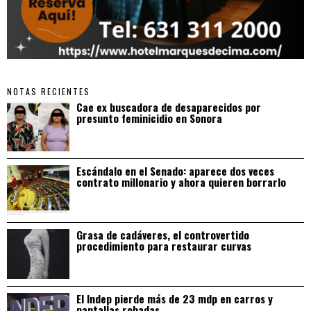
NOTAS RECIENTES
Cae ex buscadora de desaparecidos por
presunto feminicidio en Sonora
Escándalo en el Senado: aparece dos veces
contrato millonario y ahora quieren borrarlo
Grasa de cadáveres, el controvertido
procedimiento para restaurar curvas
El Indep pierde más de 23 mdp en carros y
pantallas robadas