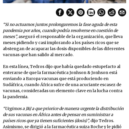
“Si no actuamos juntos prolongaremos la fase aguda de esta
pandemia por años, cuando podría resolverse en cuestión de
meses”,
aseguró el responsable de la organización, que lleva
meses pidiendo y casi implorando a los países ricos que se
abstengan de acaparar las dosis disponibles de las diferentes
vacunas que han salido al mercado.
En esta línea, Tedros dijo que había quedado estupefacto al
enterarse de que la farmacéutica Jonhson & Jonhson está
enviando a Europa vacunas que está produciendo en
Sudáfrica, cuando África sufre de una acuciante escasez de
vacunas, consideradas un elemento clave en la lucha contra
la pandemia.
“Urgimos a J&J a que priorice de manera urgente la distribución
de sus vacunas en África antes
de pensar en suministrar a
países ricos que ya tienen suficientes (dosis)”,
dijo Tedros.
Asimismo, se dirigió a la farmacéutica suiza Roche y le pidió