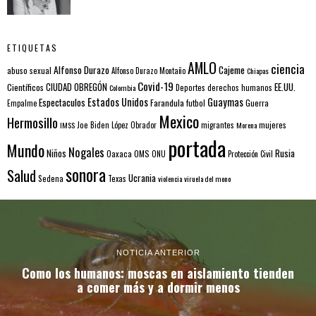
ETIQUETAS
AMLO
ciencia
Alfonso Durazo
Cajeme
abuso sexual
Alfonso Durazo Montaño
Chiapas
Covid-19
EE.UU.
Científicos
CIUDAD OBREGÓN
Colombia
Deportes
derechos humanos
Estados Unidos
Guaymas
Espectaculos
Farandula
futbol
Guerra
Empalme
Mexico
Hermosillo
mujeres
IMSS
Joe Biden
López Obrador
migrantes
Morena
portada
Mundo
Nogales
Rusia
Niños
Oaxaca
OMS
ONU
Protección Civil
sonora
Salud
Ucrania
Sedena
Texas
violencia
viruela del mono
NOTICIA ANTERIOR
Como los humanos: moscas en aislamiento tienden
a comer más y a dormir menos