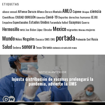
ETIQUETAS
AMLO
ciencia
Alfonso Durazo
Cajeme
abuso sexual
Alfonso Durazo Montaño
Chiapas
Covid-19
EE.UU.
Científicos
CIUDAD OBREGÓN
Colombia
Deportes
derechos humanos
Estados Unidos
Guaymas
Espectaculos
Farandula
futbol
Guerra
Empalme
Mexico
Hermosillo
mujeres
IMSS
Joe Biden
López Obrador
migrantes
Morena
portada
Mundo
Nogales
Rusia
Niños
Oaxaca
OMS
ONU
Protección Civil
sonora
Salud
Ucrania
Sedena
Texas
violencia
viruela del mono
NOTICIA ANTERIOR
Injusta distribución de vacunas prolongará la
pandemia, advierte la OMS