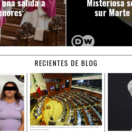
 una salida a
Misteriosa s
enores
sur Marte 
RECIENTES DE BLOG