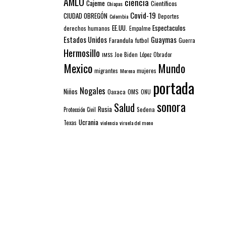
AMLO
ciencia
Cajeme
Científicos
Chiapas
Covid-19
CIUDAD OBREGÓN
Colombia
Deportes
EE.UU.
Espectaculos
derechos humanos
Empalme
Estados Unidos
Guaymas
Farandula
futbol
Guerra
Hermosillo
IMSS
Joe Biden
López Obrador
Mexico
Mundo
mujeres
migrantes
Morena
portada
Nogales
Niños
Oaxaca
OMS
ONU
sonora
Salud
Rusia
Sedena
Protección Civil
Ucrania
Texas
violencia
viruela del mono