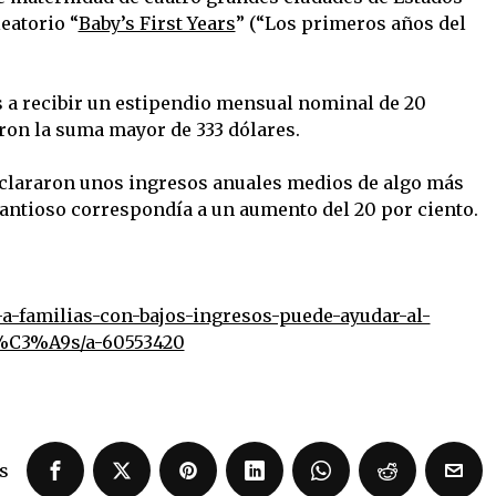
eatorio “
Baby’s First Years
” (“Los primeros años del
 a recibir un estipendio mensual nominal de 20
eron la suma mayor de 333 dólares.
declararon unos ingresos anuales medios de algo más
uantioso correspondía a un aumento del 20 por ciento.
a-familias-con-bajos-ingresos-puede-ayudar-al-
b%C3%A9s/a-60553420
s