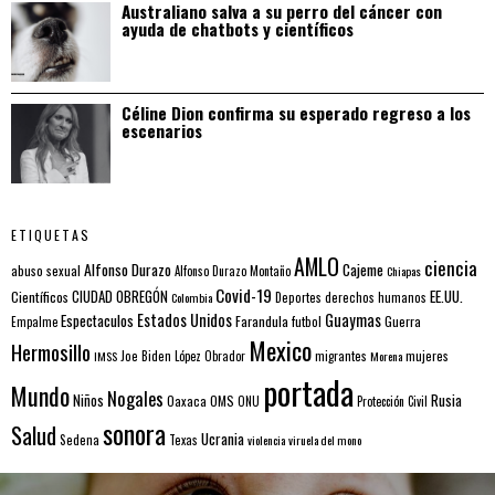
Australiano salva a su perro del cáncer con
ayuda de chatbots y científicos
Céline Dion confirma su esperado regreso a los
escenarios
ETIQUETAS
AMLO
ciencia
Alfonso Durazo
Cajeme
abuso sexual
Alfonso Durazo Montaño
Chiapas
Covid-19
EE.UU.
Científicos
CIUDAD OBREGÓN
Colombia
Deportes
derechos humanos
Estados Unidos
Guaymas
Espectaculos
Farandula
futbol
Guerra
Empalme
Mexico
Hermosillo
mujeres
IMSS
Joe Biden
López Obrador
migrantes
Morena
portada
Mundo
Nogales
Rusia
Niños
Oaxaca
OMS
ONU
Protección Civil
sonora
Salud
Ucrania
Sedena
Texas
violencia
viruela del mono