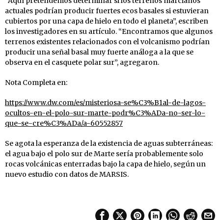
“Aquí pretendemos determinar si los terrenos marcianos
actuales podrían producir fuertes ecos basales si estuvieran
cubiertos por una capa de hielo en todo el planeta”, escriben
los investigadores en su artículo. “Encontramos que algunos
terrenos existentes relacionados con el volcanismo podrían
producir una señal basal muy fuerte análoga a la que se
observa en el casquete polar sur”, agregaron.
Nota Completa en:
https://www.dw.com/es/misteriosa-se%C3%B1al-de-lagos-
ocultos-en-el-polo-sur-marte-podr%C3%ADa-no-ser-lo-
que-se-cre%C3%ADa/a-60552857
Se agota la esperanza de la existencia de aguas subterráneas:
el agua bajo el polo sur de Marte sería probablemente solo
rocas volcánicas enterradas bajo la capa de hielo, según un
nuevo estudio con datos de MARSIS.