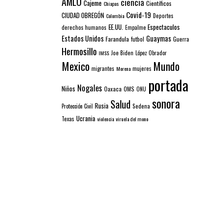
AMLO
ciencia
Cajeme
Científicos
Chiapas
Covid-19
CIUDAD OBREGÓN
Colombia
Deportes
EE.UU.
Espectaculos
derechos humanos
Empalme
Estados Unidos
Guaymas
Farandula
futbol
Guerra
Hermosillo
IMSS
Joe Biden
López Obrador
Mexico
Mundo
mujeres
migrantes
Morena
portada
Nogales
Niños
Oaxaca
OMS
ONU
sonora
Salud
Rusia
Sedena
Protección Civil
Ucrania
Texas
violencia
viruela del mono