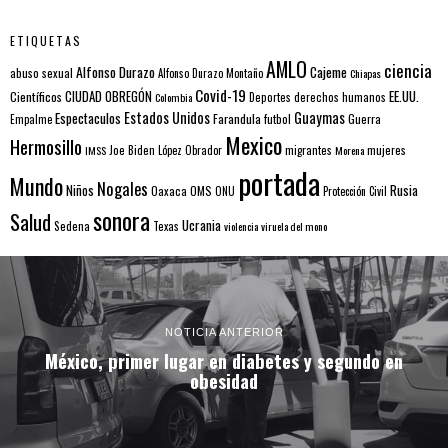
ETIQUETAS
AMLO
ciencia
Alfonso Durazo
Cajeme
abuso sexual
Alfonso Durazo Montaño
Chiapas
Covid-19
EE.UU.
Científicos
CIUDAD OBREGÓN
Colombia
Deportes
derechos humanos
Estados Unidos
Guaymas
Espectaculos
Farandula
futbol
Guerra
Empalme
Mexico
Hermosillo
mujeres
IMSS
Joe Biden
López Obrador
migrantes
Morena
portada
Mundo
Nogales
Rusia
Niños
Oaxaca
OMS
ONU
Protección Civil
sonora
Salud
Ucrania
Sedena
Texas
violencia
viruela del mono
NOTICIA ANTERIOR
México, primer lugar en diabetes y segundo en
obesidad