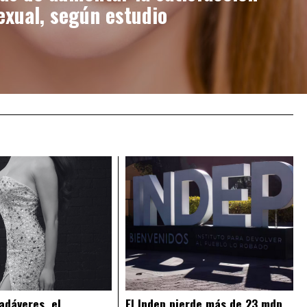
exual, según estudio
adáveres, el
El Indep pierde más de 23 mdp