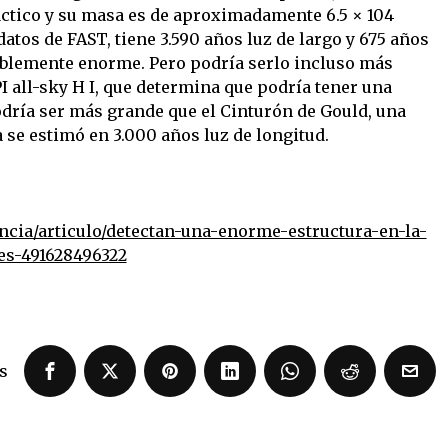
láctico y su masa es de aproximadamente 6.5 × 104
tos de FAST, tiene 3.590 años luz de largo y 675 años
íblemente enorme. Pero podría serlo incluso más
I all-sky H I, que determina que podría tener una
odría ser más grande que el Cinturón de Gould, una
a se estimó en 3.000 años luz de longitud.
ncia/articulo/detectan-una-enorme-estructura-en-la-
-es-491628496322
s