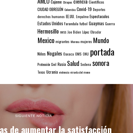
AMLO
ciencia
Cajeme
Científicos
Chiapas
Covid-19
CIUDAD OBREGÓN
Colombia
Deportes
EE.UU.
Espectaculos
derechos humanos
Empalme
Estados Unidos
Guaymas
Farandula
futbol
Guerra
Hermosillo
IMSS
Joe Biden
López Obrador
Mexico
Mundo
mujeres
migrantes
Morena
portada
Nogales
Niños
Oaxaca
OMS
ONU
sonora
Salud
Rusia
Sedena
Protección Civil
Ucrania
Texas
violencia
viruela del mono
SIGUIENTE NOTICIA
as de aumentar la satisfacción