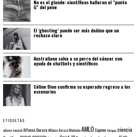
No es el glande: científicos hallaron el “punto
G” del pene
El ‘ghosting’ puede ser más dañino que un
rechazo claro
Australiano salva a su perro del cáncer con
ayuda de chatbots y científicos
Céline Dion confirma su esperado regreso a los
escenarios
ETIQUETAS
AMLO
ciencia
Alfonso Durazo
Cajeme
abuso sexual
Alfonso Durazo Montaño
Chiapas