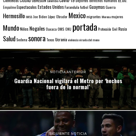
Covid-19
EE.UU.
Científicos
CIUDAD OBREGÓN
Colombia
Deportes
derechos humanos
Estados Unidos
Guaymas
Espectaculos
Farandula
futbol
Guerra
Empalme
Mexico
Hermosillo
mujeres
IMSS
Joe Biden
López Obrador
migrantes
Morena
portada
Mundo
Nogales
Rusia
Niños
Oaxaca
OMS
ONU
Protección Civil
sonora
Salud
Ucrania
Sedena
Texas
violencia
viruela del mono
NOTICIA ANTERIOR
Guardia Nacional vigilará el Metro por ‘hechos
fuera de lo normal’
SIGUIENTE NOTICIA