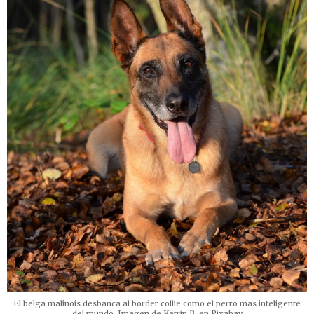
El belga malinois desbanca al border collie como el perro mas inteligente
del mundo. Imagen de Katrin B. en Pixabay