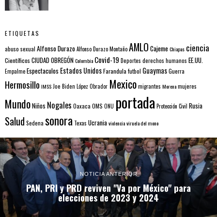
ETIQUETAS
AMLO
ciencia
Alfonso Durazo
Cajeme
abuso sexual
Alfonso Durazo Montaño
Chiapas
Covid-19
EE.UU.
Científicos
CIUDAD OBREGÓN
Colombia
Deportes
derechos humanos
Estados Unidos
Guaymas
Espectaculos
Farandula
futbol
Guerra
Empalme
Mexico
Hermosillo
mujeres
IMSS
Joe Biden
López Obrador
migrantes
Morena
portada
Mundo
Nogales
Rusia
Niños
Oaxaca
OMS
ONU
Protección Civil
sonora
Salud
Ucrania
Sedena
Texas
violencia
viruela del mono
NOTICIA ANTERIOR
PAN, PRI y PRD reviven "Va por México" para
elecciones de 2023 y 2024