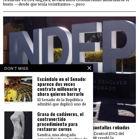
busto —desde que tenía veintitantos—, pero
DON'T MISS
Escándalo en el Senado:
aparece dos veces
contrato millonario y
ahora quieren borrarlo
El Senado de la República
admitió que duplicó uno de
Grasa de cadáveres, el
controvertido
procedimiento para
El Indep pierde más de 23 mdp en carros y pantallas robadas
restaurar curvas
Una auditoría realizada por el Órgano Interno de Control (OIC) del
Sandra, una abogada
Instituto para Devolver al Pueblo lo Robado (Indep) reveló la