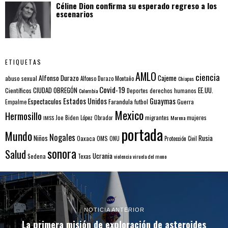
Céline Dion confirma su esperado regreso a los
escenarios
ETIQUETAS
AMLO
ciencia
Alfonso Durazo
Cajeme
abuso sexual
Alfonso Durazo Montaño
Chiapas
Covid-19
EE.UU.
Científicos
CIUDAD OBREGÓN
Colombia
Deportes
derechos humanos
Estados Unidos
Guaymas
Espectaculos
Farandula
futbol
Guerra
Empalme
Mexico
Hermosillo
mujeres
IMSS
Joe Biden
López Obrador
migrantes
Morena
portada
Mundo
Nogales
Rusia
Niños
Oaxaca
OMS
ONU
Protección Civil
sonora
Salud
Ucrania
Sedena
Texas
violencia
viruela del mono
NOTICIA ANTERIOR
La primera misión de exploración de asteroides