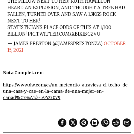
THE PILLOW NEXT TO HER! RUTH HAMILTON
HEARD AN EXPLOSION, AND THOUGHT A TREE HAD
FALLEN, TURNED OVER AND SAW A 1.3KGS ROCK
NEXT TO HER!
STATISTICIANS PLACE ODDS OF THIS AT 1/100
BILLION!
PIC.TWITTER.COM/XBIXIBGZVU
— JAMES PRESTON (@JAMESPRESTONZA)
OCTOBER
15, 2021
Nota Completa en:
https://www.dw.com/es/un-meteorito-atraviesa-el-techo-de-
una-casa-y-cae-en-la-cama-de-una-mujer-en-
canad%C3%A1/a-59523079