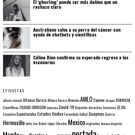
El ‘ghosting’ puede ser más dañino que un
rechazo claro
Australiano salva a su perro del cáncer con
ayuda de chatbots y científicos
Céline Dion confirma su esperado regreso a los
escenarios
ETIQUETAS
AMLO
ciencia
Alfonso Durazo
Cajeme
abuso sexual
Alfonso Durazo Montaño
Chiapas
Covid-19
EE.UU.
Científicos
CIUDAD OBREGÓN
Colombia
Deportes
derechos humanos
Estados Unidos
Guaymas
Espectaculos
Farandula
futbol
Guerra
Empalme
Mexico
Hermosillo
mujeres
IMSS
Joe Biden
López Obrador
migrantes
Morena
portada
Mundo