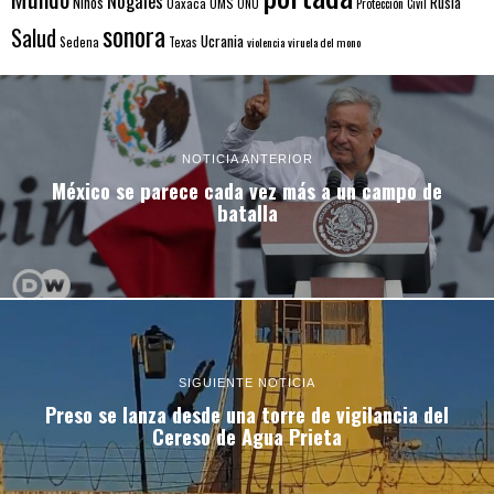
Nogales
Rusia
Niños
Oaxaca
OMS
ONU
Protección Civil
sonora
Salud
Ucrania
Sedena
Texas
violencia
viruela del mono
NOTICIA ANTERIOR
México se parece cada vez más a un campo de
batalla
SIGUIENTE NOTICIA
Preso se lanza desde una torre de vigilancia del
Cereso de Agua Prieta