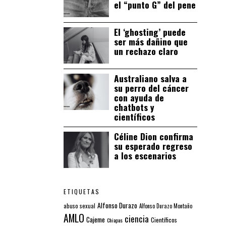
el “punto G” del pene
El ‘ghosting’ puede
ser más dañino que
un rechazo claro
Australiano salva a
su perro del cáncer
con ayuda de
chatbots y
científicos
Céline Dion confirma
su esperado regreso
a los escenarios
ETIQUETAS
Alfonso Durazo
abuso sexual
Alfonso Durazo Montaño
AMLO
ciencia
Cajeme
Científicos
Chiapas