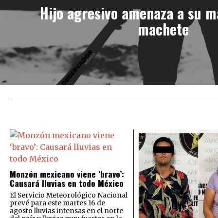
Hijo agresivo amenaza a su m
machete
Monzón mexicano viene ‘bravo’:
Causará lluvias en todo México
El Servicio Meteorológico Nacional
prevé para este martes 16 de
agosto lluvias intensas en el norte