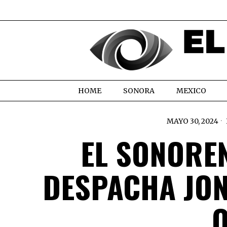
HOME
SONORA
MEXICO
MAYO 30, 2024
EL SONORE
DESPACHA JON
O