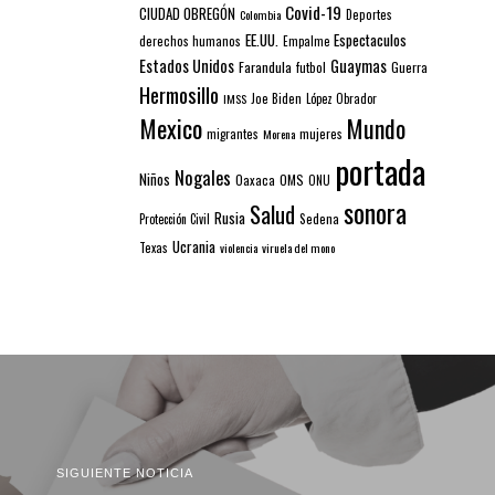
Covid-19
CIUDAD OBREGÓN
Colombia
Deportes
EE.UU.
Espectaculos
derechos humanos
Empalme
Estados Unidos
Guaymas
Farandula
futbol
Guerra
Hermosillo
IMSS
Joe Biden
López Obrador
Mexico
Mundo
mujeres
migrantes
Morena
portada
Nogales
Niños
Oaxaca
OMS
ONU
sonora
Salud
Rusia
Sedena
Protección Civil
Ucrania
Texas
violencia
viruela del mono
SIGUIENTE NOTICIA