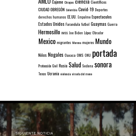
AMLO
ciencia
Cajeme
Científicos
Chiapas
Covid-19
CIUDAD OBREGÓN
Colombia
Deportes
EE.UU.
Espectaculos
derechos humanos
Empalme
Estados Unidos
Guaymas
Farandula
futbol
Guerra
Hermosillo
IMSS
Joe Biden
López Obrador
Mexico
Mundo
mujeres
migrantes
Morena
portada
Nogales
Niños
Oaxaca
OMS
ONU
sonora
Salud
Rusia
Sedena
Protección Civil
Ucrania
Texas
violencia
viruela del mono
SIGUIENTE NOTICIA