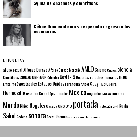
ayuda de chatbots y científicos
Céline Dion confirma su esperado regreso a los
escenarios
ETIQUETAS
AMLO
ciencia
Alfonso Durazo
Cajeme
abuso sexual
Alfonso Durazo Montaño
Chiapas
Covid-19
EE.UU.
Científicos
CIUDAD OBREGÓN
Colombia
Deportes
derechos humanos
Estados Unidos
Guaymas
Espectaculos
Farandula
futbol
Guerra
Empalme
Mexico
Hermosillo
mujeres
IMSS
Joe Biden
López Obrador
migrantes
Morena
portada
Mundo
Nogales
Rusia
Niños
Oaxaca
OMS
ONU
Protección Civil
sonora
Salud
Ucrania
Sedena
Texas
violencia
viruela del mono