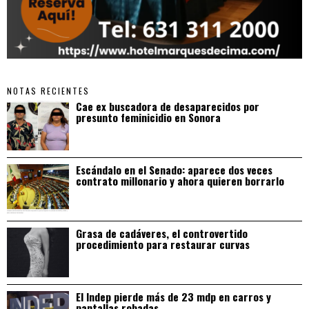
NOTAS RECIENTES
Cae ex buscadora de desaparecidos por
presunto feminicidio en Sonora
Escándalo en el Senado: aparece dos veces
contrato millonario y ahora quieren borrarlo
Grasa de cadáveres, el controvertido
procedimiento para restaurar curvas
El Indep pierde más de 23 mdp en carros y
pantallas robadas