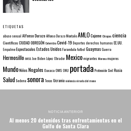
ETIQUETAS
AMLO
ciencia
Alfonso Durazo
Cajeme
abuso sexual
Alfonso Durazo Montaño
Chiapas
Covid-19
EE.UU.
Científicos
CIUDAD OBREGÓN
Colombia
Deportes
derechos humanos
Estados Unidos
Guaymas
Espectaculos
Farandula
futbol
Guerra
Empalme
Mexico
Hermosillo
mujeres
IMSS
Joe Biden
López Obrador
migrantes
Morena
portada
Mundo
Nogales
Rusia
Niños
Oaxaca
OMS
ONU
Protección Civil
sonora
Salud
Ucrania
Sedena
Texas
violencia
viruela del mono
NOTICIA ANTERIOR
Al menos 20 detenidos tras enfrentamientos en el
Golfo de Santa Clara