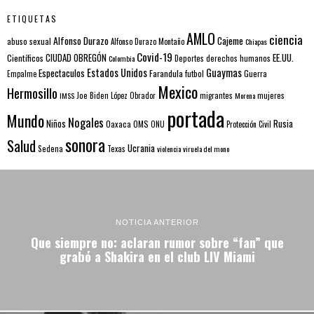
ETIQUETAS
AMLO
ciencia
Alfonso Durazo
Cajeme
abuso sexual
Alfonso Durazo Montaño
Chiapas
Covid-19
EE.UU.
Científicos
CIUDAD OBREGÓN
Colombia
Deportes
derechos humanos
Estados Unidos
Guaymas
Espectaculos
Farandula
futbol
Guerra
Empalme
Mexico
Hermosillo
mujeres
IMSS
Joe Biden
López Obrador
migrantes
Morena
portada
Mundo
Nogales
Rusia
Niños
Oaxaca
OMS
ONU
Protección Civil
sonora
Salud
Ucrania
Sedena
Texas
violencia
viruela del mono
NOTICIA ANTERIOR
Que siempre no: aclaran rumor sobre “fan” que
grabó a Shakira en el club LIV Miami