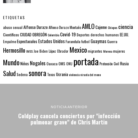
ETIQUETAS
AMLO
ciencia
Alfonso Durazo
Cajeme
abuso sexual
Alfonso Durazo Montaño
Chiapas
Covid-19
EE.UU.
Científicos
CIUDAD OBREGÓN
Colombia
Deportes
derechos humanos
Estados Unidos
Guaymas
Espectaculos
Farandula
futbol
Guerra
Empalme
Mexico
Hermosillo
mujeres
IMSS
Joe Biden
López Obrador
migrantes
Morena
portada
Mundo
Nogales
Rusia
Niños
Oaxaca
OMS
ONU
Protección Civil
sonora
Salud
Ucrania
Sedena
Texas
violencia
viruela del mono
NOTICIA ANTERIOR
Coldplay cancela conciertos por "infección
pulmonar grave" de Chris Martin