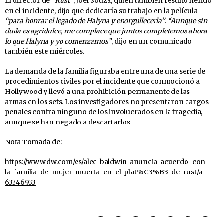
El director de
“Rust”
, Joel Souza, quien también resultó herido
en el incidente, dijo que dedicaría su trabajo en la película
“para honrar el legado de Halyna y enorgullecerla”
.
“Aunque sin
duda es agridulce, me complace que juntos completemos ahora
lo que Halyna y yo comenzamos”
, dijo en un comunicado
también este miércoles.
La demanda de la familia figuraba entre una de una serie de
procedimientos civiles por el incidente que conmocionó a
Hollywood y llevó a una prohibición permanente de las
armas en los sets. Los investigadores no presentaron cargos
penales contra ninguno de los involucrados en la tragedia,
aunque se han negado a descartarlos.
Nota Tomada de:
https://www.dw.com/es/alec-baldwin-anuncia-acuerdo-con-
la-familia-de-mujer-muerta-en-el-plat%C3%B3-de-rust/a-
63346933