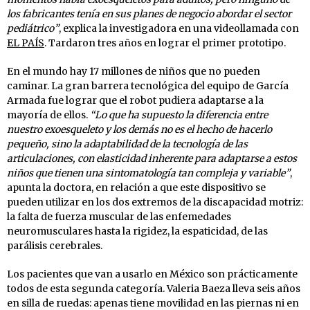
los fabricantes tenía en sus planes de negocio abordar el sector
pediátrico”
, explica la investigadora en una videollamada con
EL PAÍS
. Tardaron tres años en lograr el primer prototipo.
En el mundo hay 17 millones de niños que no pueden
caminar. La gran barrera tecnológica del equipo de García
Armada fue lograr que el robot pudiera adaptarse a la
mayoría de ellos.
“Lo que ha supuesto la diferencia entre
nuestro exoesqueleto y los demás no es el hecho de hacerlo
pequeño, sino la adaptabilidad de la tecnología de las
articulaciones, con elasticidad inherente para adaptarse a estos
niños que tienen una sintomatología tan compleja y variable”
,
apunta la doctora, en relación a que este dispositivo se
pueden utilizar en los dos extremos de la discapacidad motriz:
la falta de fuerza muscular de las enfemedades
neuromusculares hasta la rigidez, la espaticidad, de las
parálisis cerebrales.
Los pacientes que van a usarlo en México son prácticamente
todos de esta segunda categoría. Valeria Baeza lleva seis años
en silla de ruedas: apenas tiene movilidad en las piernas ni en