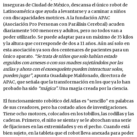
inseguras de Ciudad de México, descansa el único robot de
Latinoamérica que ayuda a levantarse y a caminar a niños
con discapacidades motrices. A la fundación APAC
(Asociación Pro Personas con Parálisis Cerebral) acuden
diariamente 500 menores y adultos, pero no todos van a
poder utilizarlo. Se puede adaptar para un máximo de 35 kilos
y la altura que corresponde de dos a 11 años. Aún así solo en
esta asociación ya son dos centenares de pacientes para un
único aparato.
“Se trata de niños que solo habían estado
erguidos con arneses o con sus madres sujetándolos por las
axilas y ahora con el exoesqueleto pueden interactuar solos,
pueden jugar”
, apunta Guadalupe Maldonado, directora de
APAC, que señala que la transformación en los que ya lo han
probado ha sido
“mágica”
. Una magia creada por la ciencia.
El funcionamiento robótico del Atlas es “sencillo” en palabras
de sus creadores, pero ha costado años de investigaciones.
Tiene ocho motores, colocados en los tobillos, las rodillas y las
caderas. Primero, el niño se sienta y se le abrochan una serie
de fijaciones en las extremidades y en el pecho. Cuando está
bien sujeto, en la tableta que el robot lleva anexada para poder