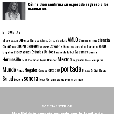
Céline Dion confirma su esperado regreso a los
escenarios
ETIQUETAS
AMLO
ciencia
Alfonso Durazo
Cajeme
abuso sexual
Alfonso Durazo Montaño
Chiapas
Covid-19
EE.UU.
Científicos
CIUDAD OBREGÓN
Colombia
Deportes
derechos humanos
Estados Unidos
Guaymas
Espectaculos
Farandula
futbol
Guerra
Empalme
Mexico
Hermosillo
mujeres
IMSS
Joe Biden
López Obrador
migrantes
Morena
portada
Mundo
Nogales
Rusia
Niños
Oaxaca
OMS
ONU
Protección Civil
sonora
Salud
Ucrania
Sedena
Texas
violencia
viruela del mono
NOTICIA ANTERIOR
Alec Baldwin anuncia acuerdo con la familia de