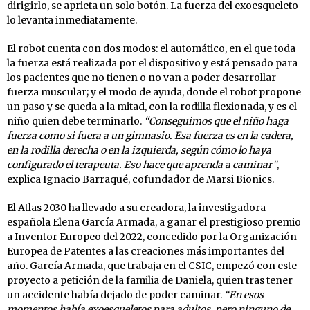
dirigirlo, se aprieta un solo botón. La fuerza del exoesqueleto
lo levanta inmediatamente.
El robot cuenta con dos modos: el automático, en el que toda
la fuerza está realizada por el dispositivo y está pensado para
los pacientes que no tienen o no van a poder desarrollar
fuerza muscular; y el modo de ayuda, donde el robot propone
un paso y se queda a la mitad, con la rodilla flexionada, y es el
niño quien debe terminarlo.
“Conseguimos que el niño haga
fuerza como si fuera a un gimnasio. Esa fuerza es en la cadera,
en la rodilla derecha o en la izquierda, según cómo lo haya
configurado el terapeuta. Eso hace que aprenda a caminar”
,
explica Ignacio Barraqué, cofundador de Marsi Bionics.
El Atlas 2030 ha llevado a su creadora, la investigadora
española Elena García Armada, a ganar el prestigioso premio
a Inventor Europeo del 2022, concedido por la Organización
Europea de Patentes a las creaciones más importantes del
año. García Armada, que trabaja en el CSIC, empezó con este
proyecto a petición de la familia de Daniela, quien tras tener
un accidente había dejado de poder caminar.
“En esos
momentos había exoesqueletos para adultos, pero ninguno de