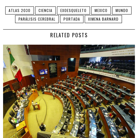
ATLAS 2030
CIENCIA
EXOESQUELETO
MEXICO
MUNDO
PARÁLISIS CEREBRAL
PORTADA
XIMENA BARNARD
RELATED POSTS