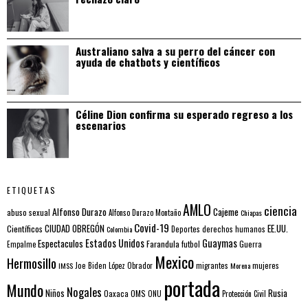
Australiano salva a su perro del cáncer con
ayuda de chatbots y científicos
Céline Dion confirma su esperado regreso a los
escenarios
ETIQUETAS
AMLO
ciencia
Alfonso Durazo
Cajeme
abuso sexual
Alfonso Durazo Montaño
Chiapas
Covid-19
EE.UU.
Científicos
CIUDAD OBREGÓN
Colombia
Deportes
derechos humanos
Estados Unidos
Guaymas
Espectaculos
Farandula
futbol
Guerra
Empalme
Mexico
Hermosillo
mujeres
IMSS
Joe Biden
López Obrador
migrantes
Morena
portada
Mundo
Nogales
Rusia
Niños
Oaxaca
OMS
ONU
Protección Civil