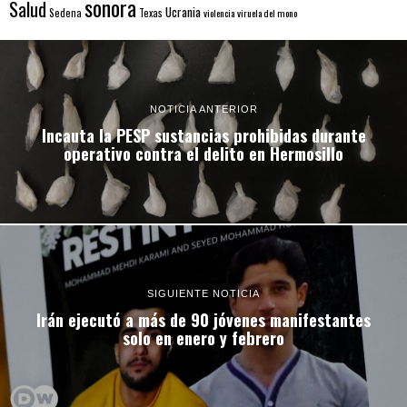
sonora
Salud
Ucrania
Sedena
Texas
violencia
viruela del mono
NOTICIA ANTERIOR
Incauta la PESP sustancias prohibidas durante
operativo contra el delito en Hermosillo
SIGUIENTE NOTICIA
Irán ejecutó a más de 90 jóvenes manifestantes
solo en enero y febrero