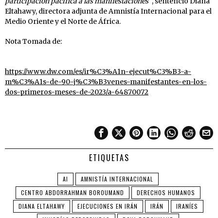
participación pacífica a las manifestaciones”
, sentenció Diana
Eltahawy, directora adjunta de Amnistía Internacional para el
Medio Oriente y el Norte de África.
Nota Tomada de:
https://www.dw.com/es/ir%C3%A1n-ejecut%C3%B3-a-
m%C3%A1s-de-90-j%C3%B3venes-manifestantes-en-los-
dos-primeros-meses-de-2023/a-64870072
ETIQUETAS
AI
AMNISTÍA INTERNACIONAL
CENTRO ABDORRAHMAN BOROUMAND
DERECHOS HUMANOS
DIANA ELTAHAWY
EJECUCIONES EN IRÁN
IRÁN
IRANÍES