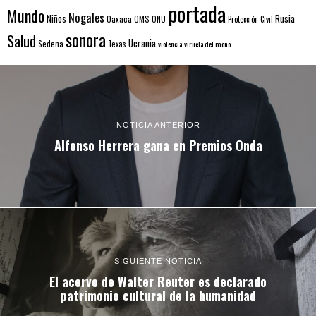
portada
Mundo
Nogales
Rusia
Niños
Oaxaca
OMS
ONU
Protección Civil
sonora
Salud
Ucrania
Sedena
Texas
violencia
viruela del mono
NOTICIA ANTERIOR
Alfonso Herrera gana en Premios Onda
SIGUIENTE NOTICIA
El acervo de Walter Reuter es declarado
patrimonio cultural de la humanidad