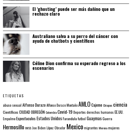
El ‘ghosting’ puede ser más dañino que un
rechazo claro
Australiano salva a su perro del cáncer con
ayuda de chatbots y científicos
Céline Dion confirma su esperado regreso a los
escenarios
ETIQUETAS
AMLO
ciencia
Alfonso Durazo
Cajeme
abuso sexual
Alfonso Durazo Montaño
Chiapas
Covid-19
EE.UU.
Científicos
CIUDAD OBREGÓN
Colombia
Deportes
derechos humanos
Estados Unidos
Guaymas
Espectaculos
Farandula
futbol
Guerra
Empalme
Mexico
Hermosillo
mujeres
IMSS
Joe Biden
López Obrador
migrantes
Morena