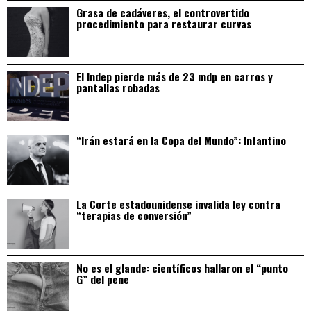
Grasa de cadáveres, el controvertido
procedimiento para restaurar curvas
El Indep pierde más de 23 mdp en carros y
pantallas robadas
“Irán estará en la Copa del Mundo”: Infantino
La Corte estadounidense invalida ley contra
“terapias de conversión”
No es el glande: científicos hallaron el “punto
G” del pene