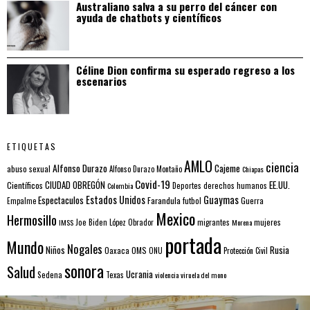
Australiano salva a su perro del cáncer con
ayuda de chatbots y científicos
Céline Dion confirma su esperado regreso a los
escenarios
ETIQUETAS
AMLO
ciencia
Alfonso Durazo
Cajeme
abuso sexual
Alfonso Durazo Montaño
Chiapas
Covid-19
EE.UU.
Científicos
CIUDAD OBREGÓN
Colombia
Deportes
derechos humanos
Estados Unidos
Guaymas
Espectaculos
Farandula
futbol
Guerra
Empalme
Mexico
Hermosillo
mujeres
IMSS
Joe Biden
López Obrador
migrantes
Morena
portada
Mundo
Nogales
Rusia
Niños
Oaxaca
OMS
ONU
Protección Civil
sonora
Salud
Ucrania
Sedena
Texas
violencia
viruela del mono