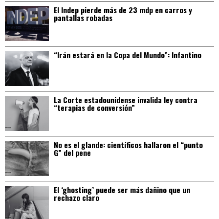
El Indep pierde más de 23 mdp en carros y
pantallas robadas
“Irán estará en la Copa del Mundo”: Infantino
La Corte estadounidense invalida ley contra
“terapias de conversión”
No es el glande: científicos hallaron el “punto
G” del pene
El ‘ghosting’ puede ser más dañino que un
rechazo claro