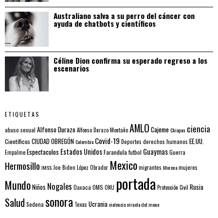
Australiano salva a su perro del cáncer con
ayuda de chatbots y científicos
Céline Dion confirma su esperado regreso a los
escenarios
ETIQUETAS
AMLO
ciencia
Alfonso Durazo
Cajeme
abuso sexual
Alfonso Durazo Montaño
Chiapas
Covid-19
EE.UU.
Científicos
CIUDAD OBREGÓN
Colombia
Deportes
derechos humanos
Estados Unidos
Guaymas
Espectaculos
Farandula
futbol
Guerra
Empalme
Mexico
Hermosillo
mujeres
IMSS
Joe Biden
López Obrador
migrantes
Morena
portada
Mundo
Nogales
Rusia
Niños
Oaxaca
OMS
ONU
Protección Civil
sonora
Salud
Ucrania
Sedena
Texas
violencia
viruela del mono