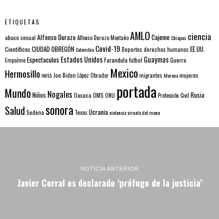
ETIQUETAS
AMLO
ciencia
Alfonso Durazo
Cajeme
abuso sexual
Alfonso Durazo Montaño
Chiapas
Covid-19
EE.UU.
Científicos
CIUDAD OBREGÓN
Colombia
Deportes
derechos humanos
Estados Unidos
Guaymas
Espectaculos
Farandula
futbol
Guerra
Empalme
Mexico
Hermosillo
mujeres
IMSS
Joe Biden
López Obrador
migrantes
Morena
portada
Mundo
Nogales
Rusia
Niños
Oaxaca
OMS
ONU
Protección Civil
sonora
Salud
Ucrania
Sedena
Texas
violencia
viruela del mono
NOTICIA ANTERIOR
Javier Corral es declarado ‘prófugo de la justicia’