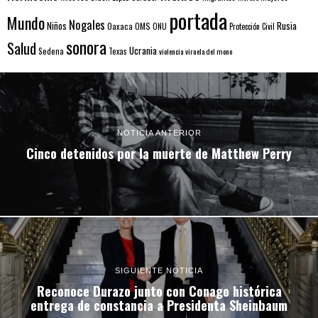
portada
Mundo
Nogales
Rusia
Niños
Oaxaca
OMS
ONU
Protección Civil
sonora
Salud
Ucrania
Sedena
Texas
violencia
viruela del mono
NOTICIA ANTERIOR
Cinco detenidos por la muerte de Matthew Perry
SIGUIENTE NOTICIA
Reconoce Durazo junto con Conago histórica
entrega de constancia a Presidenta Sheinbaum