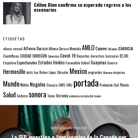
Céline Dion confirma su esperado regreso a los
escenarios
ETIQUETAS
AMLO
ciencia
Alfonso Durazo
Cajeme
abuso sexual
Alfonso Durazo Montaño
Chiapas
Covid-19
EE.UU.
Científicos
CIUDAD OBREGÓN
Colombia
Deportes
derechos humanos
Estados Unidos
Guaymas
Espectaculos
Farandula
futbol
Guerra
Empalme
Mexico
Hermosillo
mujeres
IMSS
Joe Biden
López Obrador
migrantes
Morena
portada
Mundo
Nogales
Rusia
Niños
Oaxaca
OMS
ONU
Protección Civil
sonora
Salud
Ucrania
Sedena
Texas
violencia
viruela del mono
NOTICIA ANTERIOR
La SFP investiga a funcionarios de la Conade por