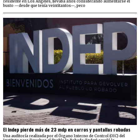
residente en Los Ángeles, llevaba años considerando aumentarse el
busto —desde que tenía veintitantos—, pero
El Indep pierde más de 23 mdp en carros y pantallas robadas
Una auditoría realizada por el Órgano Interno de Control (OIC) del