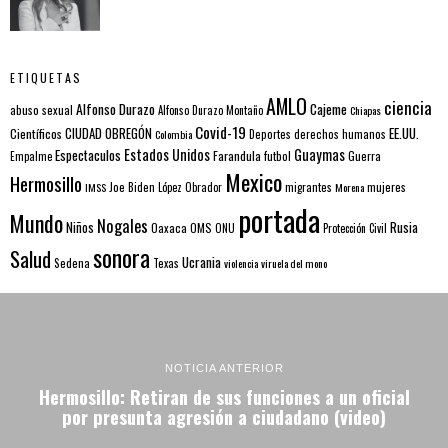
ETIQUETAS
AMLO
ciencia
Alfonso Durazo
Cajeme
abuso sexual
Alfonso Durazo Montaño
Chiapas
Covid-19
EE.UU.
Científicos
CIUDAD OBREGÓN
Colombia
Deportes
derechos humanos
Estados Unidos
Guaymas
Espectaculos
Farandula
futbol
Guerra
Empalme
Mexico
Hermosillo
mujeres
IMSS
Joe Biden
López Obrador
migrantes
Morena
portada
Mundo
Nogales
Rusia
Niños
Oaxaca
OMS
ONU
Protección Civil
sonora
Salud
Ucrania
Sedena
Texas
violencia
viruela del mono
NOTICIA ANTERIOR
Hermosillo: Retiran de sus funciones a un oficial
por presunta agresión a ciudadano (video)