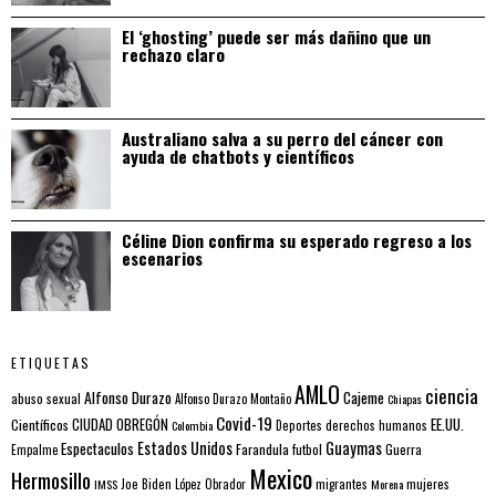
El ‘ghosting’ puede ser más dañino que un
rechazo claro
Australiano salva a su perro del cáncer con
ayuda de chatbots y científicos
Céline Dion confirma su esperado regreso a los
escenarios
ETIQUETAS
AMLO
ciencia
Alfonso Durazo
Cajeme
abuso sexual
Alfonso Durazo Montaño
Chiapas
Covid-19
EE.UU.
Científicos
CIUDAD OBREGÓN
Colombia
Deportes
derechos humanos
Estados Unidos
Guaymas
Espectaculos
Farandula
futbol
Guerra
Empalme
Mexico
Hermosillo
mujeres
IMSS
Joe Biden
López Obrador
migrantes
Morena