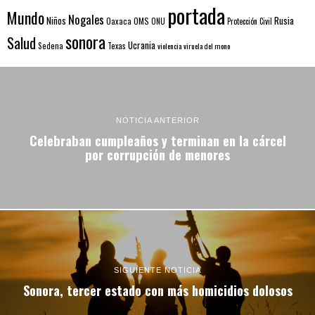
portada
Mundo
Nogales
Rusia
Niños
Oaxaca
OMS
ONU
Protección Civil
sonora
Salud
Ucrania
Sedena
Texas
violencia
viruela del mono
NOTICIA ANTERIOR
Celebraban cumpleaños y terminan en la cárcel
por corrupción de menores
SIGUIENTE NOTICIA
Sonora, tercer estado con más homicidios dolosos