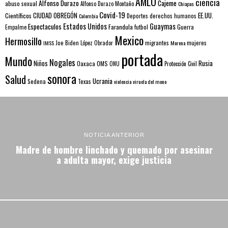
AMLO
ciencia
Alfonso Durazo
Cajeme
abuso sexual
Alfonso Durazo Montaño
Chiapas
Covid-19
EE.UU.
Científicos
CIUDAD OBREGÓN
Colombia
Deportes
derechos humanos
Estados Unidos
Guaymas
Espectaculos
Farandula
futbol
Guerra
Empalme
Mexico
Hermosillo
mujeres
IMSS
Joe Biden
López Obrador
migrantes
Morena
portada
Mundo
Nogales
Rusia
Niños
Oaxaca
OMS
ONU
Protección Civil
sonora
Salud
Ucrania
Sedena
Texas
violencia
viruela del mono
NOTICIA ANTERIOR
Madre de hombre linchado y quemado por asesinar
a adulta mayor, exige justicia