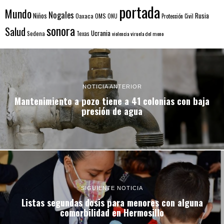
portada
Mundo
Nogales
Rusia
Niños
Oaxaca
OMS
ONU
Protección Civil
sonora
Salud
Ucrania
Sedena
Texas
violencia
viruela del mono
NOTICIA ANTERIOR
Mantenimiento a pozo tiene a 41 colonias con baja
presión de agua
SIGUIENTE NOTICIA
Listas segundas dosis para menores con alguna
comorbilidad en Hermosillo