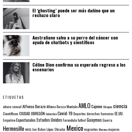
El ‘ghosting’ puede ser más dañino que un
rechazo claro
Australiano salva a su perro del cáncer con
ayuda de chatbots y científicos
Céline Dion confirma su esperado regreso a los
escenarios
ETIQUETAS
AMLO
ciencia
Alfonso Durazo
Cajeme
abuso sexual
Alfonso Durazo Montaño
Chiapas
Covid-19
EE.UU.
Científicos
CIUDAD OBREGÓN
Colombia
Deportes
derechos humanos
Estados Unidos
Guaymas
Espectaculos
Farandula
futbol
Guerra
Empalme
Mexico
Hermosillo
mujeres
IMSS
Joe Biden
López Obrador
migrantes
Morena