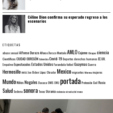
Céline Dion confirma su esperado regreso a los
escenarios
ETIQUETAS
AMLO
ciencia
Alfonso Durazo
Cajeme
abuso sexual
Alfonso Durazo Montaño
Chiapas
Covid-19
EE.UU.
Científicos
CIUDAD OBREGÓN
Colombia
Deportes
derechos humanos
Estados Unidos
Guaymas
Espectaculos
Farandula
futbol
Guerra
Empalme
Mexico
Hermosillo
mujeres
IMSS
Joe Biden
López Obrador
migrantes
Morena
portada
Mundo
Nogales
Rusia
Niños
Oaxaca
OMS
ONU
Protección Civil
sonora
Salud
Ucrania
Sedena
Texas
violencia
viruela del mono