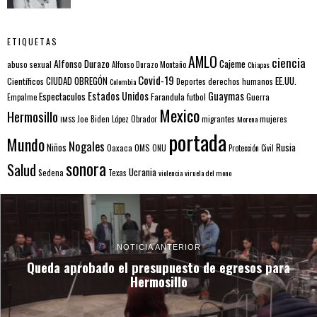
ETIQUETAS
AMLO
ciencia
Alfonso Durazo
Cajeme
abuso sexual
Alfonso Durazo Montaño
Chiapas
Covid-19
EE.UU.
Científicos
CIUDAD OBREGÓN
Colombia
Deportes
derechos humanos
Estados Unidos
Guaymas
Espectaculos
Farandula
futbol
Guerra
Empalme
Mexico
Hermosillo
mujeres
IMSS
Joe Biden
López Obrador
migrantes
Morena
portada
Mundo
Nogales
Rusia
Niños
Oaxaca
OMS
ONU
Protección Civil
sonora
Salud
Ucrania
Sedena
Texas
violencia
viruela del mono
NOTICIA ANTERIOR
Queda aprobado el presupuesto de egresos para
Hermosillo