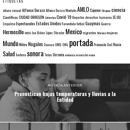
ETIQUETAS
AMLO
ciencia
Alfonso Durazo
Cajeme
abuso sexual
Alfonso Durazo Montaño
Chiapas
Covid-19
EE.UU.
Científicos
CIUDAD OBREGÓN
Colombia
Deportes
derechos humanos
Estados Unidos
Guaymas
Espectaculos
Farandula
futbol
Guerra
Empalme
Mexico
Hermosillo
mujeres
IMSS
Joe Biden
López Obrador
migrantes
Morena
portada
Mundo
Nogales
Rusia
Niños
Oaxaca
OMS
ONU
Protección Civil
sonora
Salud
Ucrania
Sedena
Texas
violencia
viruela del mono
NOTICIA ANTERIOR
Pronostican bajas temperaturas y lluvias a la
Entidad