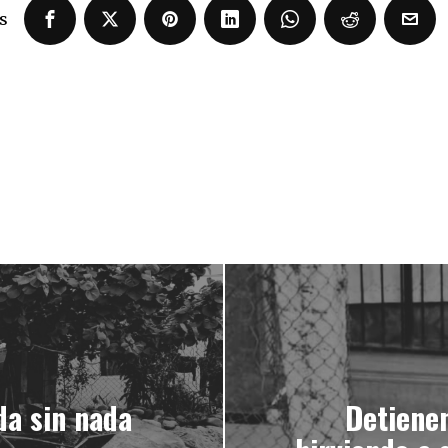
s
da sin nada
Detiene