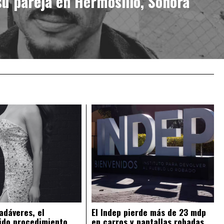
su pareja en Hermosillo, Sonora
adáveres, el
El Indep pierde más de 23 mdp
ido procedimiento
en carros y pantallas robadas