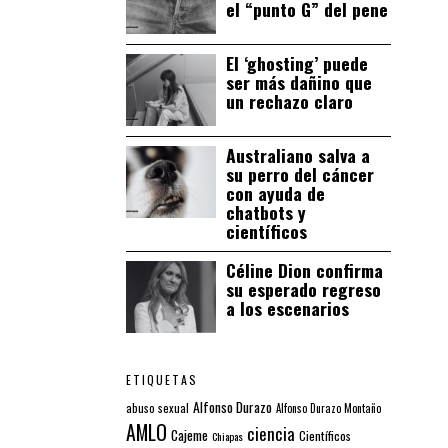
el “punto G” del pene
El ‘ghosting’ puede
ser más dañino que
un rechazo claro
Australiano salva a
su perro del cáncer
con ayuda de
chatbots y
científicos
Céline Dion confirma
su esperado regreso
a los escenarios
ETIQUETAS
Alfonso Durazo
abuso sexual
Alfonso Durazo Montaño
AMLO
ciencia
Cajeme
Científicos
Chiapas