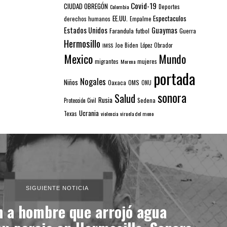
Covid-19
CIUDAD OBREGÓN
Colombia
Deportes
EE.UU.
Espectaculos
derechos humanos
Empalme
Estados Unidos
Guaymas
Farandula
futbol
Guerra
Hermosillo
IMSS
Joe Biden
López Obrador
Mexico
Mundo
mujeres
migrantes
Morena
portada
Nogales
Niños
Oaxaca
OMS
ONU
sonora
Salud
Rusia
Sedena
Protección Civil
Ucrania
Texas
violencia
viruela del mono
SIGUIENTE NOTICIA
n a hombre que arrojó agua