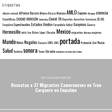
ETIQUETAS
AMLO
ciencia
Alfonso Durazo
Cajeme
abuso sexual
Alfonso Durazo Montaño
Chiapas
Covid-19
EE.UU.
Científicos
CIUDAD OBREGÓN
Colombia
Deportes
derechos humanos
Estados Unidos
Guaymas
Espectaculos
Farandula
futbol
Guerra
Empalme
Mexico
Hermosillo
mujeres
IMSS
Joe Biden
López Obrador
migrantes
Morena
portada
Mundo
Nogales
Rusia
Niños
Oaxaca
OMS
ONU
Protección Civil
sonora
Salud
Ucrania
Sedena
Texas
violencia
viruela del mono
NOTICIA ANTERIOR
Rescatan a 37 Migrantes Cameruneses en Tren
Carguero en Empalme