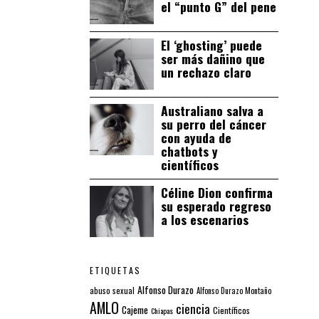
el “punto G” del pene
El ‘ghosting’ puede
ser más dañino que
un rechazo claro
Australiano salva a
su perro del cáncer
con ayuda de
chatbots y
científicos
Céline Dion confirma
su esperado regreso
a los escenarios
ETIQUETAS
Alfonso Durazo
abuso sexual
Alfonso Durazo Montaño
AMLO
ciencia
Cajeme
Científicos
Chiapas