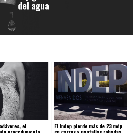
del agua
adáveres, el
El Indep pierde más de 23 mdp
ido procedimiento
en carros y pantallas robadas