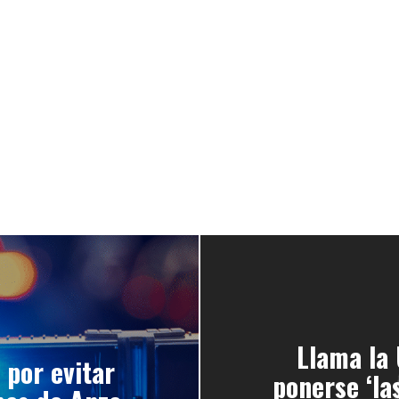
Llama la
 por evitar
ponerse ‘las