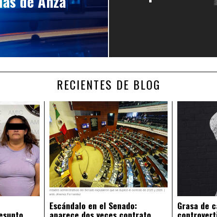
mas de Anza
RECIENTES DE BLOG
Escándalo en el Senado:
Grasa de c
esunto
aparece dos veces contrato
controvert