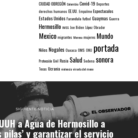
Covid-19
CIUDAD OBREGÓN
Colombia
Deportes
EE.UU.
Espectaculos
derechos humanos
Empalme
Estados Unidos
Guaymas
Farandula
futbol
Guerra
Hermosillo
IMSS
Joe Biden
López Obrador
Mexico
Mundo
mujeres
migrantes
Morena
portada
Nogales
Niños
Oaxaca
OMS
ONU
sonora
Salud
Rusia
Sedena
Protección Civil
Ucrania
Texas
violencia
viruela del mono
SIGUIENTE NOTICIA
 UUH a Agua de Hermosillo a
 pilas’ y garantizar el servicio