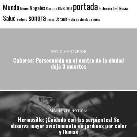
portada
Mundo
Nogales
Rusia
Niños
Oaxaca
OMS
ONU
Protección Civil
sonora
Salud
Ucrania
Sedena
Texas
violencia
viruela del mono
NOTICIA ANTERIOR
Caborca: Persecución en el centro de la ciudad
deja 3 muertos
SIGUIENTE NOTICIA
Hermosillo: ¡Cuidado con las serpientes! Se
observa mayor avistamiento en jardines por calor
y lluvias