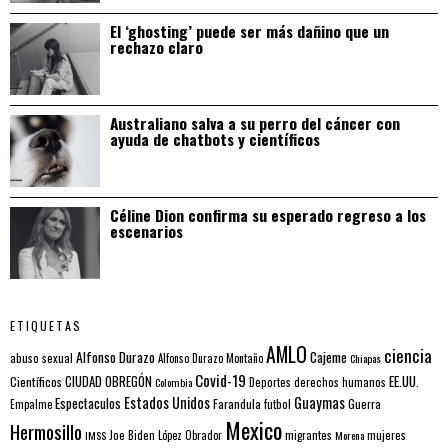
El ‘ghosting’ puede ser más dañino que un
rechazo claro
Australiano salva a su perro del cáncer con
ayuda de chatbots y científicos
Céline Dion confirma su esperado regreso a los
escenarios
ETIQUETAS
AMLO
ciencia
Alfonso Durazo
Cajeme
abuso sexual
Alfonso Durazo Montaño
Chiapas
Covid-19
EE.UU.
Científicos
CIUDAD OBREGÓN
Colombia
Deportes
derechos humanos
Estados Unidos
Guaymas
Espectaculos
Farandula
futbol
Guerra
Empalme
Mexico
Hermosillo
mujeres
IMSS
Joe Biden
López Obrador
migrantes
Morena