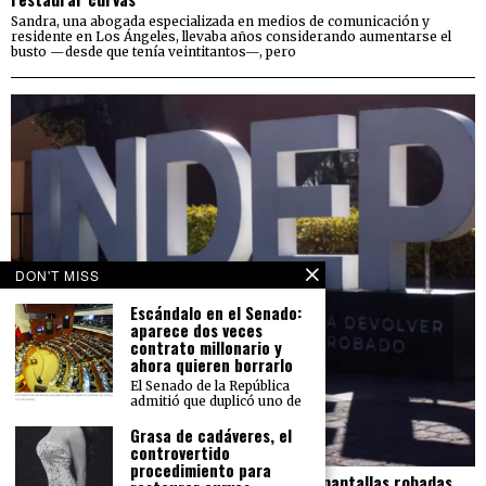
Sandra, una abogada especializada en medios de comunicación y
residente en Los Ángeles, llevaba años considerando aumentarse el
busto —desde que tenía veintitantos—, pero
DON'T MISS
Escándalo en el Senado:
aparece dos veces
contrato millonario y
ahora quieren borrarlo
El Senado de la República
admitió que duplicó uno de
Grasa de cadáveres, el
controvertido
procedimiento para
El Indep pierde más de 23 mdp en carros y pantallas robadas