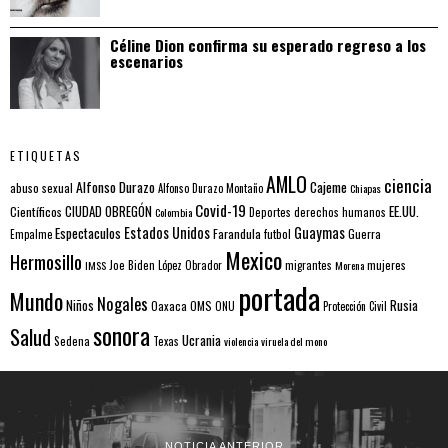
Céline Dion confirma su esperado regreso a los
escenarios
ETIQUETAS
AMLO
ciencia
Alfonso Durazo
Cajeme
abuso sexual
Alfonso Durazo Montaño
Chiapas
Covid-19
EE.UU.
Científicos
CIUDAD OBREGÓN
Colombia
Deportes
derechos humanos
Estados Unidos
Guaymas
Espectaculos
Farandula
futbol
Guerra
Empalme
Mexico
Hermosillo
mujeres
IMSS
Joe Biden
López Obrador
migrantes
Morena
portada
Mundo
Nogales
Rusia
Niños
Oaxaca
OMS
ONU
Protección Civil
sonora
Salud
Ucrania
Sedena
Texas
violencia
viruela del mono
NOTICIA ANTERIOR