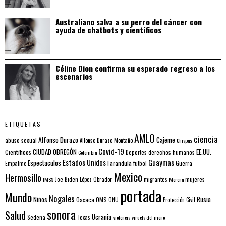
Australiano salva a su perro del cáncer con
ayuda de chatbots y científicos
Céline Dion confirma su esperado regreso a los
escenarios
ETIQUETAS
AMLO
ciencia
Alfonso Durazo
Cajeme
abuso sexual
Alfonso Durazo Montaño
Chiapas
Covid-19
EE.UU.
Científicos
CIUDAD OBREGÓN
Colombia
Deportes
derechos humanos
Estados Unidos
Guaymas
Espectaculos
Farandula
futbol
Guerra
Empalme
Mexico
Hermosillo
mujeres
IMSS
Joe Biden
López Obrador
migrantes
Morena
portada
Mundo
Nogales
Rusia
Niños
Oaxaca
OMS
ONU
Protección Civil
sonora
Salud
Ucrania
Sedena
Texas
violencia
viruela del mono