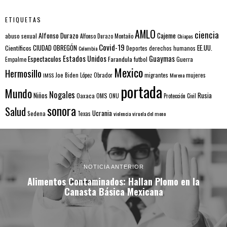
ETIQUETAS
AMLO
ciencia
Alfonso Durazo
Cajeme
abuso sexual
Alfonso Durazo Montaño
Chiapas
Covid-19
EE.UU.
Científicos
CIUDAD OBREGÓN
Colombia
Deportes
derechos humanos
Estados Unidos
Guaymas
Espectaculos
Farandula
futbol
Guerra
Empalme
Mexico
Hermosillo
mujeres
IMSS
Joe Biden
López Obrador
migrantes
Morena
portada
Mundo
Nogales
Rusia
Niños
Oaxaca
OMS
ONU
Protección Civil
sonora
Salud
Ucrania
Sedena
Texas
violencia
viruela del mono
NOTICIA ANTERIOR
Alimentos Contaminados: Hallan Plomo en la
Canasta Básica Mexicana