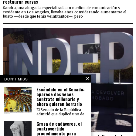
restaurar curvas
Sandra, una abogada especializada en medios de comunicación y
residente en Los Ángeles, llevaba años considerando aumentarse el
busto —desde que tenía veintitantos—, pero
DON'T MISS
Escándalo en el Senado:
aparece dos veces
contrato millonario y
ahora quieren borrarlo
El Senado de la República
admitió que duplicó uno de
Grasa de cadáveres, el
controvertido
procedimiento para