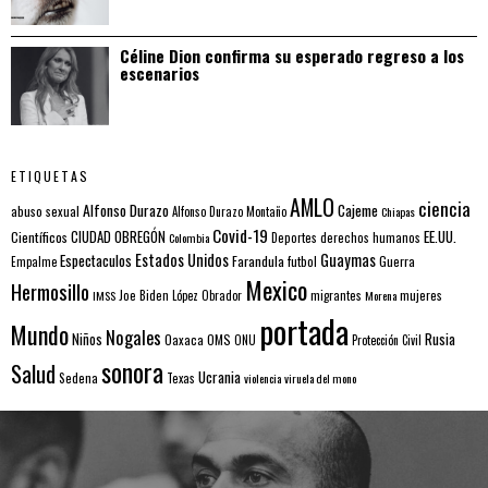
Céline Dion confirma su esperado regreso a los
escenarios
ETIQUETAS
AMLO
ciencia
Alfonso Durazo
Cajeme
abuso sexual
Alfonso Durazo Montaño
Chiapas
Covid-19
EE.UU.
Científicos
CIUDAD OBREGÓN
Colombia
Deportes
derechos humanos
Estados Unidos
Guaymas
Espectaculos
Farandula
futbol
Guerra
Empalme
Mexico
Hermosillo
mujeres
IMSS
Joe Biden
López Obrador
migrantes
Morena
portada
Mundo
Nogales
Rusia
Niños
Oaxaca
OMS
ONU
Protección Civil
sonora
Salud
Ucrania
Sedena
Texas
violencia
viruela del mono