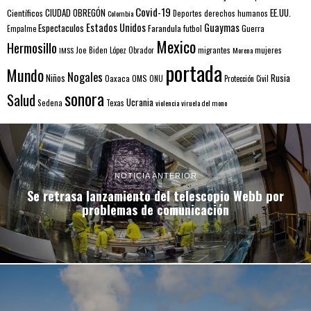
Covid-19
EE.UU.
Científicos
CIUDAD OBREGÓN
Colombia
Deportes
derechos humanos
Estados Unidos
Guaymas
Espectaculos
Farandula
futbol
Guerra
Empalme
Mexico
Hermosillo
mujeres
IMSS
Joe Biden
López Obrador
migrantes
Morena
portada
Mundo
Nogales
Rusia
Niños
Oaxaca
OMS
ONU
Protección Civil
sonora
Salud
Ucrania
Sedena
Texas
violencia
viruela del mono
NOTICIA ANTERIOR
Se retrasa lanzamiento del telescopio Webb por
problemas de comunicación