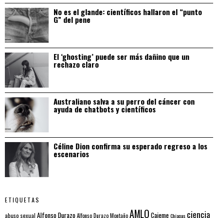
No es el glande: científicos hallaron el “punto
G” del pene
El ‘ghosting’ puede ser más dañino que un
rechazo claro
Australiano salva a su perro del cáncer con
ayuda de chatbots y científicos
Céline Dion confirma su esperado regreso a los
escenarios
ETIQUETAS
AMLO
ciencia
Alfonso Durazo
Cajeme
abuso sexual
Alfonso Durazo Montaño
Chiapas