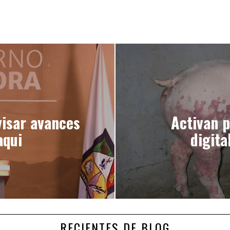
isar avances
Activan 
aqui
digita
RECIENTES DE BLOG