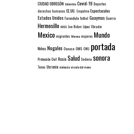
Covid-19
CIUDAD OBREGÓN
Colombia
Deportes
EE.UU.
Espectaculos
derechos humanos
Empalme
Estados Unidos
Guaymas
Farandula
futbol
Guerra
Hermosillo
IMSS
Joe Biden
López Obrador
Mexico
Mundo
mujeres
migrantes
Morena
portada
Nogales
Niños
Oaxaca
OMS
ONU
sonora
Salud
Rusia
Sedena
Protección Civil
Ucrania
Texas
violencia
viruela del mono