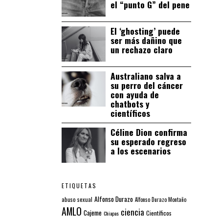
el “punto G” del pene
El ‘ghosting’ puede
ser más dañino que
un rechazo claro
Australiano salva a
su perro del cáncer
con ayuda de
chatbots y
científicos
Céline Dion confirma
su esperado regreso
a los escenarios
ETIQUETAS
Alfonso Durazo
abuso sexual
Alfonso Durazo Montaño
AMLO
ciencia
Cajeme
Científicos
Chiapas