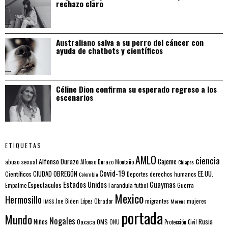
rechazo claro
Australiano salva a su perro del cáncer con
ayuda de chatbots y científicos
Céline Dion confirma su esperado regreso a los
escenarios
ETIQUETAS
AMLO
ciencia
Alfonso Durazo
Cajeme
abuso sexual
Alfonso Durazo Montaño
Chiapas
Covid-19
EE.UU.
Científicos
CIUDAD OBREGÓN
Colombia
Deportes
derechos humanos
Estados Unidos
Guaymas
Espectaculos
Farandula
futbol
Guerra
Empalme
Mexico
Hermosillo
mujeres
IMSS
Joe Biden
López Obrador
migrantes
Morena
portada
Mundo
Nogales
Rusia
Niños
Oaxaca
OMS
ONU
Protección Civil