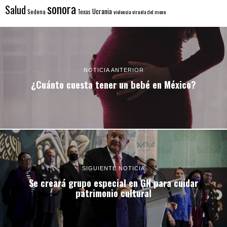
sonora
Salud
Ucrania
Sedena
Texas
violencia
viruela del mono
NOTICIA ANTERIOR
¿Cuánto cuesta tener un bebé en México?
SIGUIENTE NOTICIA
Se creará grupo especial en GN para cuidar
patrimonio cultural