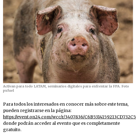
Activan para todo LATAM, seminarios digitales para enfrentar la FPA. Foto
pxfuel
Para todos los interesados en conocer más sobre este tema,
pueden registrarse en la página:
https://event.on24.com/wcc/r/3407836/C6B5314159213CD732
donde podrán acceder al evento que es completamente
gratuito.