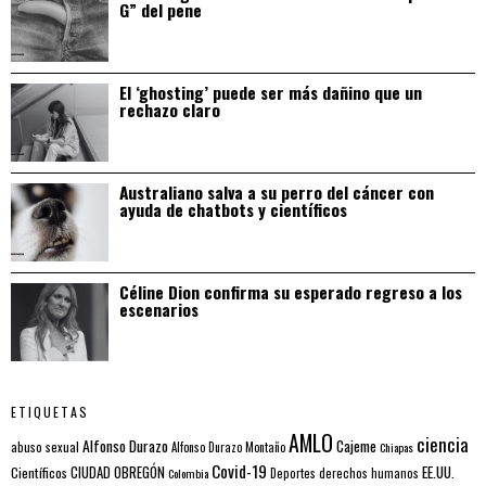
G” del pene
El ‘ghosting’ puede ser más dañino que un
rechazo claro
Australiano salva a su perro del cáncer con
ayuda de chatbots y científicos
Céline Dion confirma su esperado regreso a los
escenarios
ETIQUETAS
AMLO
ciencia
Alfonso Durazo
Cajeme
abuso sexual
Alfonso Durazo Montaño
Chiapas
Covid-19
EE.UU.
Científicos
CIUDAD OBREGÓN
Colombia
Deportes
derechos humanos