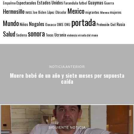
Estados Unidos
Guaymas
Espectaculos
Farandula
futbol
Guerra
Empalme
Mexico
Hermosillo
mujeres
IMSS
Joe Biden
López Obrador
migrantes
Morena
portada
Mundo
Nogales
Rusia
Niños
Oaxaca
OMS
ONU
Protección Civil
sonora
Salud
Ucrania
Sedena
Texas
violencia
viruela del mono
NOTICIA ANTERIOR
Muere bebé de un año y siete meses por supuesta
caída
SIGUIENTE NOTICIA